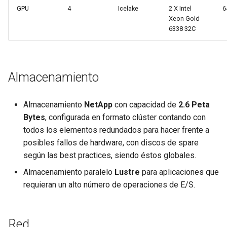
GPU
4
Icelake
2 X Intel
6
Xeon Gold
6338 32C
Almacenamiento
Almacenamiento
NetApp
con capacidad de
2.6 Peta
Bytes
, configurada en formato clúster contando con
todos los elementos redundados para hacer frente a
posibles fallos de hardware, con discos de spare
según las best practices, siendo éstos globales.
Almacenamiento paralelo
Lustre
para aplicaciones que
requieran un alto número de operaciones de E/S.
Red