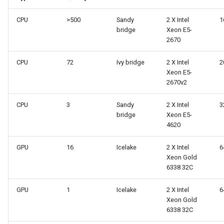
CPU
>500
Sandy
2 X Intel
1
bridge
Xeon E5-
2670
CPU
72
Ivy bridge
2 X Intel
2
Xeon E5-
2670v2
CPU
3
Sandy
2 X Intel
3
bridge
Xeon E5-
4620
GPU
16
Icelake
2 X Intel
6
Xeon Gold
6338 32C
GPU
1
Icelake
2 X Intel
6
Xeon Gold
6338 32C